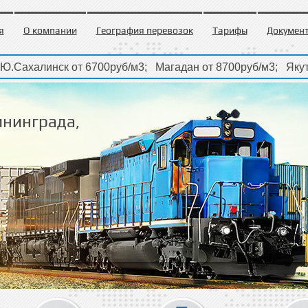
я
О компании
География перевозок
Тарифы
Докумен
линск от 6700руб/м3; Магадан от 8700руб/м3; Якутск от 
линск от 6700руб/м3; Магадан от 8700руб/м3; Якутск от 
ининграда,