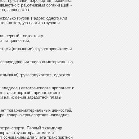
тов, пристаней, аэропортов перевозка
местно с работниками организаций -
ов, аэропортов.
сколько грузов в адрес одного или
тся на каждую партию грузов и
: первый - остается у
ьных ценностей;
атями (штампами) грузоотправителя и
я оприходования товарно-материальных
штампами) грузополучателя, сдаются
 владелец автотранспорта прилагает к
та, а четвертый - прилагается к
 и начисления заработной платы
учет товарно-материальных ценностей,
ера, товарно-транспортная накладная
тотранспорта. Первый экземпляр
порта с грузоотправителем и
жит основанием для учета транспортной