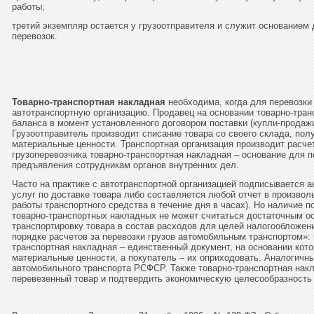
работы;
третий экземпляр остается у грузоотправителя и служит основанием
перевозок.
Товарно-транспортная накладная
необходима, когда для перевозки
автотранспортную организацию. Продавец на основании товарно-тран
баланса в момент установленного договором поставки (купли-продажи
Грузоотправитель производит списание товара со своего склада, пол
материальные ценности. Транспортная организация производит расчет
грузоперевозчика товарно-транспортная накладная – основание для п
предъявления сотрудникам органов внутренних дел.
Часто на практике с автотранспортной организацией подписывается ак
услуг по доставке товара либо составляется любой отчет в произвол
работы транспортного средства в течение дня в часах). Но наличие 
товарно-транспортных накладных не может считаться достаточным о
транспортировку товара в состав расходов для целей налогообложен
порядке расчетов за перевозки грузов автомобильным транспортом»: 
транспортная накладная – единственный документ, на основании кото
материальные ценности, а покупатель – их оприходовать. Аналогичн
автомобильного транспорта РСФСР. Также товарно-транспортная нак
перевезенный товар и подтвердить экономическую целесообразность