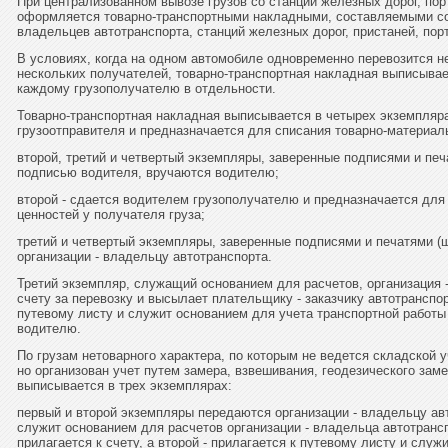
При централизованном вывозе грузов со станций железных дорог, пор
оформляется товарно-транспортными накладными, составляемыми сов
владельцев автотранспорта, станций железных дорог, пристаней, порт
В условиях, когда на одном автомобиле одновременно перевозится не
нескольких получателей, товарно-транспортная накладная выписывае
каждому грузополучателю в отдельности.
Товарно-транспортная накладная выписывается в четырех экземплярах
грузоотправителя и предназначается для списания товарно-материал
второй, третий и четвертый экземпляры, заверенные подписями и печ
подписью водителя, вручаются водителю;
второй - сдается водителем грузополучателю и предназначается дл
ценностей у получателя груза;
третий и четвертый экземпляры, заверенные подписями и печатями (
организации - владельцу автотранспорта.
Третий экземпляр, служащий основанием для расчетов, организация -
счету за перевозку и высылает плательщику - заказчику автотранспор
путевому листу и служит основанием для учета транспортной работы
водителю.
По грузам нетоварного характера, по которым не ведется складской 
но организован учет путем замера, взвешивания, геодезического зам
выписывается в трех экземплярах:
первый и второй экземпляры передаются организации - владельцу ав
служит основанием для расчетов организации - владельца автотранс
прилагается к счету, а второй - прилагается к путевому листу и слу