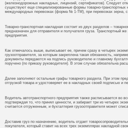
(железнодорожных накладных, лицензий, сертификатов). Следует от
существуют еще специализированные формы товарно-транспортных 
международных перевозках (форма № 1-ТМ), при перевозках зерна, сп
Товарно-транспортная накладная состоит из двух разделов – товарно
предназначен для отправителя и получателя груза. Транспортный же 
предприятия.
Как отмечалось выше, выписывает ее, причем сразу в четырех экзем
грузоотправителя, за которым закреплена такая обязанность, наприм
документы передаются на подпись руководителю и главному бухгалте
поручено (по приказу руководителя). В этом случае обязательна рас
Далее заполняют остальные графы товарного раздела. При этом пред
отгрузкой товара и удостоверяет ее в накладных своей подписью и 
Водитель автотранспортного предприятия также расписывается во вс
подтверждая то, что принял ценности, и забирает три из четырех экз
считается отгруженным, и бухгалтерия грузоотправителя может списа
Доставив груз по назначению, водитель отдает товаросопроводител
покупателя, который ставит на всех трех экземплярах накладной сво