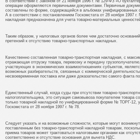
В соответствии с Законом от 21 ноября 1996 г. № 129-ФЗ «О бухгалт
операции оформляются первичными документами. Первичные докумен
составлены по форме, содержащейся в альбомах унифицированных ф
А в соответствии с постановлением Госкомстата от 28 ноября 1997 г.
накладная предназначена для учета товарно-материальных ценностей
Таким образом, у налоговых органов более чем достаточно оснований
претензий к отсутствию товарно-транспортных накладных.
Качественно составленная товарно-транспортная накладная, с макс
отражающая отгрузку товара, перевозку и передачу грузополучателю
участвующих в экономических взаимоотношениях субъектов, являетс
возможных разбирательств, связанных с коммерческой деятельностью
несвоевременная поставка или даже доказательство самого факта по
Единственный случай, когда суды при отсутствии товарно-транспортн
налогоплательщика, это ситуация самовывоза покупателем товара с
только товарной накладной по унифицированной форме № ТОРГ-12, 
Госкомстата от 28 ноября 1997 г. № 78.
Следует указать и на возможные сложности, которые могут возникну
поставленным без товарно-транспортной накладной товарам, посколь
приема товаров может трактоваться налоговыми органами как отсутст
соответственно и отсутствие основания для вычета НДС.