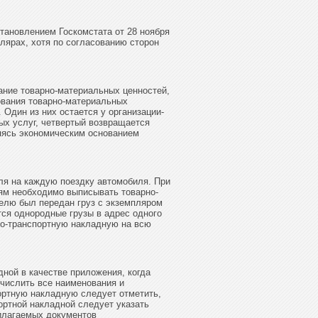
тановлением Госкомстата от 28 ноября
лярах, хотя по согласованию сторон
ание товарно-материальных ценностей,
ования товарно-материальных
 Один из них остается у организации-
ых услуг, четвертый возвращается
яясь экономическим основанием
ля на каждую поездку автомобиля. При
лям необходимо выписывать товарно-
телю был передан груз с экземпляром
тся однородные грузы в адрес одного
но-транспортную накладную на всю
ной в качестве приложения, когда
числить все наименования и
портную накладную следует отметить,
ортной накладной следует указать
рилагаемых документов