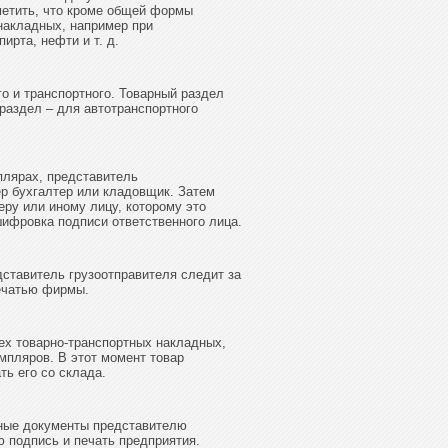
метить, что кроме общей формы
накладных, например при
ирта, нефти и т. д.
го и транспортного. Товарный раздел
раздел – для автотранспортного
плярах, представитель
ер бухгалтер или кладовщик. Затем
ру или иному лицу, которому это
шифровка подписи ответственного лица.
ставитель грузоотправителя следит за
печатью фирмы.
ех товарно-транспортных накладных,
емпляров. В этот момент товар
ть его со склада.
ьные документы представителю
ю подпись и печать предприятия.