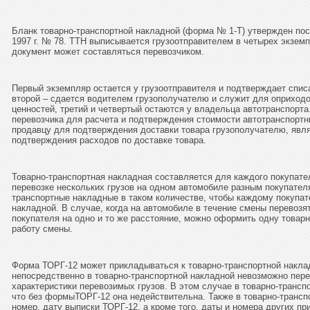
Бланк товарно-транспортной накладной (форма № 1-Т) утвержден пос
1997 г. № 78. ТТН выписывается грузоотправителем в четырех экземп
документ может составляться перевозчиком.
Первый экземпляр остается у грузоотправителя и подтверждает спис
второй – сдается водителем грузополучателю и служит для оприход
ценностей, третий и четвертый остаются у владельца автотранспорта.
перевозчика для расчета и подтверждения стоимости автотранспортн
продавцу для подтверждения доставки товара грузополучателю, явл
подтверждения расходов по доставке товара.
Товарно-транспортная накладная составляется для каждого покупате
перевозке нескольких грузов на одном автомобиле разным покупате
транспортные накладные в таком количестве, чтобы каждому покупа
накладной. В случае, когда на автомобиле в течение смены перевозя
покупателя на одно и то же расстояние, можно оформить одну товар
работу смены.
Форма ТОРГ-12
может прикладываться к товарно-транспортной наклад
непосредственно в товарно-транспортной накладной невозможно пере
характеристики перевозимых грузов. В этом случае в товарно-транс
что без формыТОРГ-12 она недействительна. Также в товарно-трансп
номер, дату выписки ТОРГ-12, а кроме того, даты и номера других п