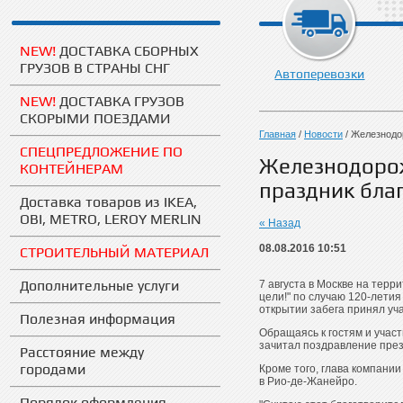
NEW!
ДОСТАВКА СБОРНЫХ
ГРУЗОВ В СТРАНЫ СНГ
Автоперевозки
NEW!
ДОСТАВКА ГРУЗОВ
СКОРЫМИ ПОЕЗДАМИ
Главная
/
Новости
/
Железнодор
СПЕЦПРЕДЛОЖЕНИЕ ПО
Железнодоро
КОНТЕЙНЕРАМ
праздник бла
Доставка товаров из IKEA,
OBI, METRO, LEROY MERLIN
« Назад
08.08.2016 10:51
СТРОИТЕЛЬНЫЙ МАТЕРИАЛ
Дополнительные услуги
7 августа в Москве на тер
цели!" по случаю 120-лети
открытии забега принял уч
Полезная информация
Обращаясь к гостям и учас
зачитал поздравление пре
Расстояние между
городами
Кроме того, глава компани
в Рио-де-Жанейро.
Порядок оформления