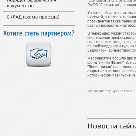
"Считаю этот благотворите
документов
РФСО "Локомотив", - заявил
Участие в благотворительно
СКЛАД (схема проезда)
их семей, а также ветеран
президентов также принимал
разных возрастных категори
Хотите стать партнером?
В перерывах между стартом
спортсменов профессиональ
спортивные и танцевальны
по скейтбордингу и турнир 
бадминтон, армрестлинг, х
Мероприятие прошло при п
фонд "Линия Жизни". Все с
"Линия жизни" на помощь т
открытие выставки, посвя
историческом павильоне № 
Источник: http://press.rzd.ru/
Новости сай