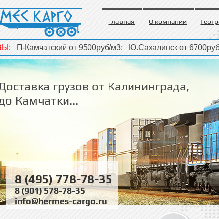
Главная
О компании
Геогр
Ы:
П-Камчатский от 9500руб/м3; Ю.Сахалинск от 6700руб/м
Ы:
П-Камчатский от 9500руб/м3; Ю.Сахалинск от 6700руб/м
Доставка грузов от Калининграда,
до Камчатки...
8 (495) 778-78-35
8 (901) 578-78-35
info@hermes-cargo.ru